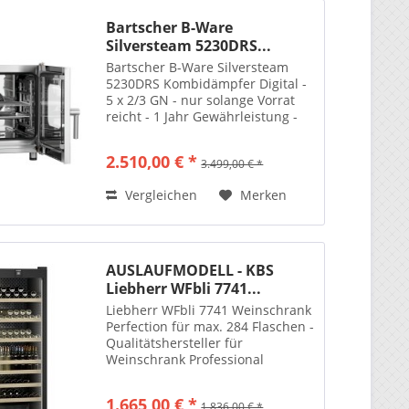
Bartscher B-Ware
Silversteam 5230DRS...
Bartscher B-Ware Silversteam
5230DRS Kombidämpfer Digital -
5 x 2/3 GN - nur solange Vorrat
reicht - 1 Jahr Gewährleistung -
2.510,00 € *
3.499,00 € *
Vergleichen
Merken
AUSLAUFMODELL - KBS
Liebherr WFbli 7741...
Liebherr WFbli 7741 Weinschrank
Perfection für max. 284 Flaschen -
Qualitätshersteller für
Weinschrank Professional
1.665,00 € *
1.836,00 € *