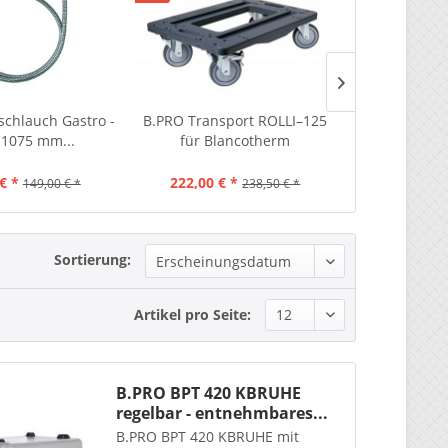
TIPP!
chlauch Gastro -
B.PRO Transport ROLLI–125
B.PR
 1075 mm...
für Blancotherm
Speisenau
behe
€ *
222,00 € *
1.292,00 €
149,00 € *
238,50 € *
Sortierung:
Artikel pro Seite:
B.PRO BPT 420 KBRUHE
regelbar - entnehmbares...
B.PRO BPT 420 KBRUHE mit