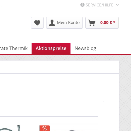
R
SERVICE/HILFE
Mein Konto
0,00 € *
räte Thermik
Aktionspreise
Newsblog