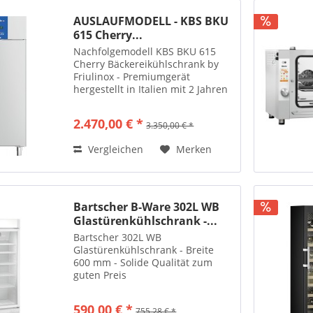
AUSLAUFMODELL - KBS BKU
615 Cherry...
Nachfolgemodell KBS BKU 615
Cherry Bäckereikühlschrank by
Friulinox - Premiumgerät
hergestellt in Italien mit 2 Jahren
Gewährleistung
2.470,00 € *
3.350,00 € *
Vergleichen
Merken
Bartscher B-Ware 302L WB
Glastürenkühlschrank -...
Bartscher 302L WB
Glastürenkühlschrank - Breite
600 mm - Solide Qualität zum
guten Preis
590,00 € *
755,28 € *