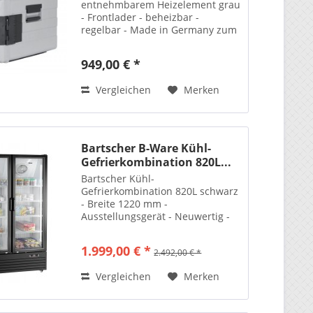
entnehmbarem Heizelement grau
- Frontlader - beheizbar -
regelbar - Made in Germany zum
Sonderpreis
949,00 € *
Vergleichen
Merken
Bartscher B-Ware Kühl-
Gefrierkombination 820L...
Bartscher Kühl-
Gefrierkombination 820L schwarz
- Breite 1220 mm -
Ausstellungsgerät - Neuwertig -
nur solange Vorrat reicht - 1 Jahr
Gewährleistung -
1.999,00 € *
2.492,00 € *
Vergleichen
Merken