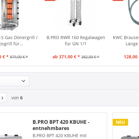
S Gas Dönergrill /
B.PRO RWR 160 Regalwagen
KWC Brauses
sgrill für...
für GN 1/1
Länge
0 € *
ab 371,00 € *
128,00 
879,00 € *
382,00 € *
von
6
B.PRO BPT 420 KBUHE -
NEU
entnehmbares
Heizelement...
B.PRO BPT 420 KBUHE mit