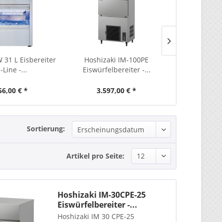
31 L Eisbereiter
Hoshizaki IM-100PE
Manitowo
-Line -...
Eiswürfelbereiter -...
CrystalCraft 
56,00 € *
3.597,00 € *
2.69
Sortierung:
Artikel pro Seite:
Hoshizaki IM-30CPE-25
Eiswürfelbereiter -...
Hoshizaki IM 30 CPE-25