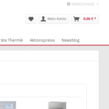
R
SERVICE/HILFE
Mein Konto
0,00 € *
räte Thermik
Aktionspreise
Newsblog