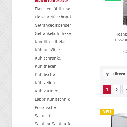
Eiswürfelbereiter
Flaschenkühltruhe
Fleischreifeschrank
Getränkedispenser
Getränkekühltheke
Hoshi
Eiswür
Konditoreitheke
Kühlaufsätze
1.
Kühlschränke
Kühltheken
Filtern
Kühltische
Kühlzellen
1
Kühlvitrinen
Labor-Kühltechnik
Pizzatische
NEU
Saladette
Salatbar Salatbuffet