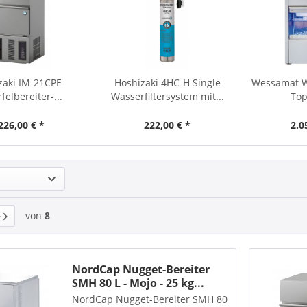
zaki IM-21CPE
Hoshizaki 4HC-H Single
Wessamat W 
felbereiter-...
Wasserfiltersystem mit...
Top
226,00 € *
222,00 € *
2.0
von
8
NordCap Nugget-Bereiter
SMH 80 L - Mojo - 25 kg...
NordCap Nugget-Bereiter SMH 80