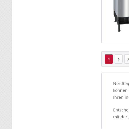
1
NordCap
können 
Ihren in
Entsche
mit der 