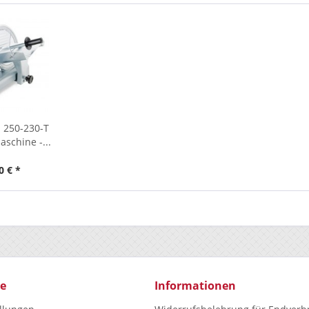
 250-230-T
schine -...
0 € *
ce
Informationen