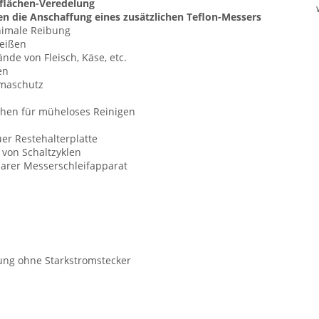
rflächen-Veredelung
zen die Anschaffung eines zusätzlichen Teflon-Messers
nimale Reibung
Reißen
nde von Fleisch, Käse, etc.
en
omaschutz
chen für müheloses Reinigen
uer Restehalterplatte
 von Schaltzyklen
barer Messerschleifapparat
rung ohne Starkstromstecker