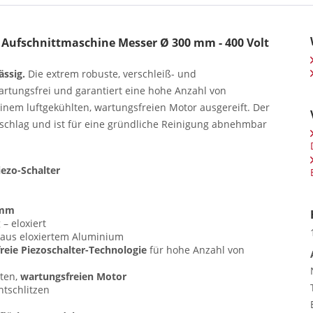
 Aufschnittmaschine Messer Ø 300 mm - 400 Volt
ässig.
Die extrem robuste, verschleiß- und
artungsfrei und garantiert eine hohe Anzahl von
seinem luftgekühlten, wartungsfreien Motor ausgereift. Der
anschlag und ist für eine gründliche Reinigung abnehmbar
iezo-Schalter
3 mm
– eloxiert
l aus eloxiertem Aluminium
eie Piezoschalter-Technologie
für hohe Anzahl von
lten,
wartungsfreien Motor
htschlitzen