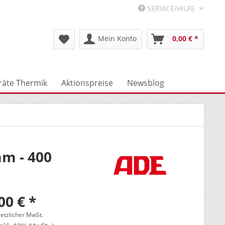
R
SERVICE/HILFE
Mein Konto
0,00 € *
räte Thermik
Aktionspreise
Newsblog
m - 400
00 € *
setzlicher MwSt.