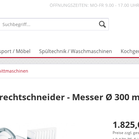
ÖFFNUNGSZEITEN: MO-FR 9.00 - 17.00 UH
sport / Möbel
Spültechnik / Waschmaschinen
Kochge
nittmaschinen
rechtschneider - Messer Ø 300 m
1.825,
Preise zzgl. ge