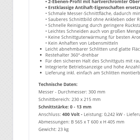
• 2-Ebenen-Profil mit hartverchromter Obe
• Erstklassige Antihaft-Eigenschaften erset
• Schmale Messer-Schnittfläche, dadurch mi
• Sauberes Schnittbild ohne Ankleben oder 
• Schnelle Reinigung durch geringere Rückstä
• Leichtes Schneiden auch von großen Meng
• Keine Schnittguterwärmung für besten Ar
• Kein Anhaften von Lebensmitteln
Leicht abnehmbarer Schlitten und glatte Flä
Restehalter 360°-drehbar
Für den sicheren Halt des Schnittguts mit ra
Integrierte Betriebsanzeige und hohe Anzahl
Lieferung inkl. einfach am Schlitten montier
Technische Daten:
Messer - Durchmesser: 300 mm
Schnittbereich: 230 x 215 mm
Schnittstärke: 0 - 13 mm
Anschluss:
400 Volt -
Leistung: 0,242 kW - Liefe
Abmessungen: B 565 x T 600 x H 405 mm
Gewicht: 23 kg