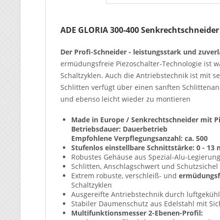
ADE GLORIA 300-400 Senkrechtschneider
Der Profi-Schneider - leistungsstark und zuverl
ermüdungsfreie Piezoschalter-Technologie ist w
Schaltzyklen. Auch die Antriebstechnik ist mit 
Schlitten verfügt über einen sanften Schlitten
und ebenso leicht wieder zu montieren
Made in Europe / Senkrechtschneider mit P
Betriebsdauer: Dauerbetrieb
Empfohlene Verpflegungsanzahl: ca. 500
Stufenlos einstellbare Schnittstärke: 0 - 1
Robustes Gehäuse aus Spezial-Alu-Legierung 
Schlitten, Anschlagschwert und Schutzsiche
Extrem robuste, verschleiß- und
ermüdungsfr
Schaltzyklen
Ausgereifte Antriebstechnik durch luftgeküh
Stabiler Daumenschutz aus Edelstahl mit Sic
Multifunktionsmesser 2-Ebenen-Profil: