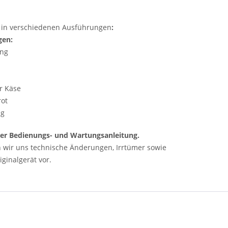
es in verschiedenen Ausführungen
:
gen:
ung
ür Käse
rot
ng
 der Bedienungs- und Wartungsanleitung.
n wir uns technische Änderungen, Irrtümer sowie
ginalgerät vor.