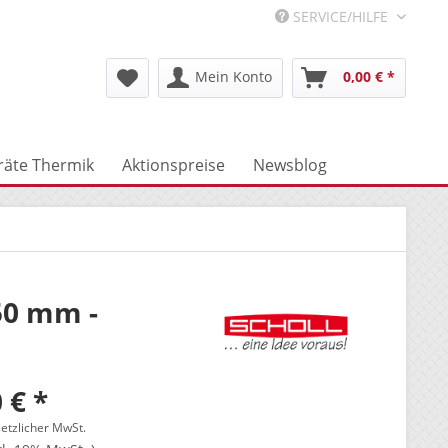
R
SERVICE/HILFE
Mein Konto
0,00 € *
räte Thermik
Aktionspreise
Newsblog
50 mm -
 € *
setzlicher MwSt.