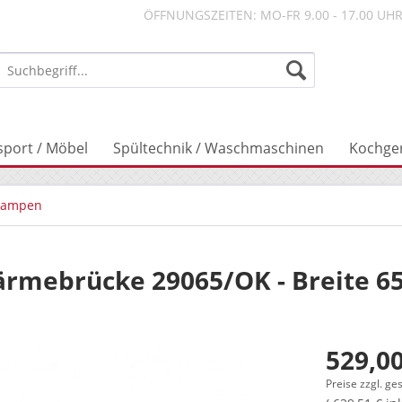
ÖFFNUNGSZEITEN: MO-FR 9.00 - 17.00 UH
sport / Möbel
Spültechnik / Waschmaschinen
Kochge
lampen
rmebrücke 29065/OK - Breite 6
529,00
Preise zzgl. ge