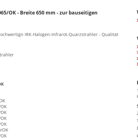
5/OK - Breite 650 mm - zur bauseitigen
chwertign IRK-Halogen-Infrarot-Quarzstrahler - Qualität
trahler
r
OK
/OK
0/OK
0/OK
0/OK
0/OK
0/OK
0/OK