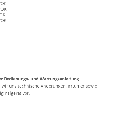
0/OK
0/OK
/OK
0/OK
 der Bedienungs- und Wartungsanleitung.
n wir uns technische Änderungen, Irrtümer sowie
ginalgerät vor.