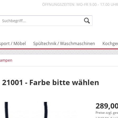
ÖFFNUNGSZEITEN: MO-FR 9.00 - 17.00 UH
sport / Möbel
Spültechnik / Waschmaschinen
Kochge
lampen
 21001 - Farbe bitte wählen
289,00
Preise zzgl. ge