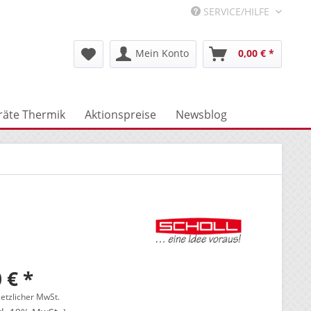
R
SERVICE/HILFE
Mein Konto
0,00 € *
räte Thermik
Aktionspreise
Newsblog
 € *
setzlicher MwSt.