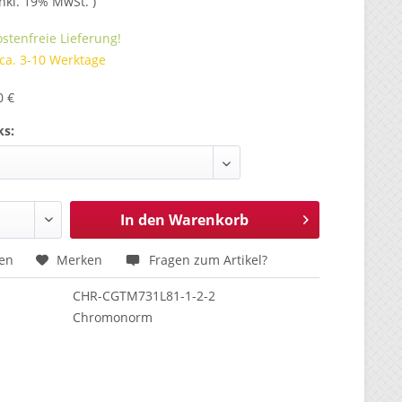
inkl. 19% MwSt. )
stenfreie Lieferung!
 ca. 3-10 Werktage
0 €
ks:
In den
Warenkorb
hen
Merken
Fragen zum Artikel?
CHR-CGTM731L81-1-2-2
Chromonorm