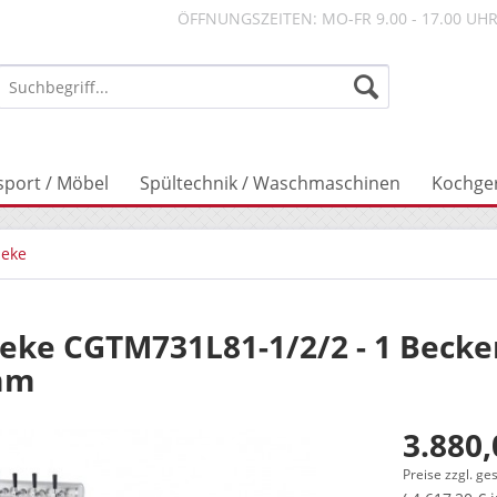
ÖFFNUNGSZEITEN: MO-FR 9.00 - 17.00 UH
sport / Möbel
Spültechnik / Waschmaschinen
Kochge
heke
e CGTM731L81-1/2/2 - 1 Becken
 mm
3.880,
Preise zzgl. ge