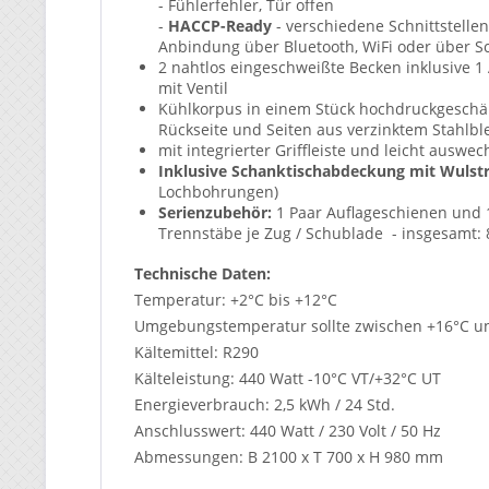
- Fühlerfehler, Tür offen
-
HACCP-Ready
- verschiedene Schnittstellen
Anbindung über Bluetooth, WiFi oder über Sc
2 nahtlos eingeschweißte Becken inklusive 1
mit Ventil
Kühlkorpus in einem Stück hochdruckgeschäu
Rückseite und Seiten aus verzinktem Stahlbl
mit integrierter Griffleiste und leicht ausw
Inklusive Schanktischabdeckung mit Wuls
Lochbohrungen)
Serienzubehör:
1 Paar Auflageschienen und 1 
Trennstäbe je Zug / Schublade - insgesamt: 
Technische Daten:
Temperatur: +2°C bis +12°C
Umgebungstemperatur sollte zwischen +16°C un
Kältemittel: R290
Kälteleistung: 440 Watt -10°C VT/+32°C UT
Energieverbrauch: 2,5 kWh / 24 Std.
Anschlusswert: 440 Watt / 230 Volt / 50 Hz
Abmessungen: B 2100 x T 700 x H 980 mm