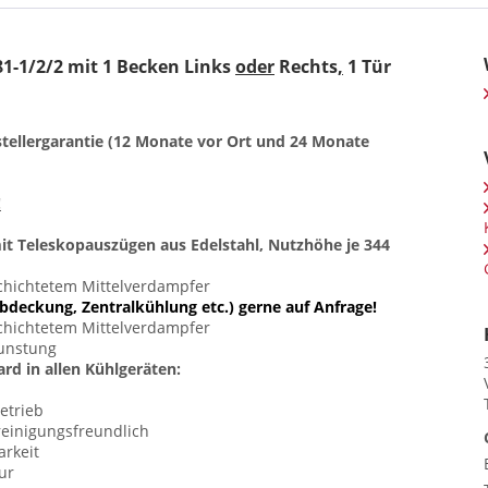
1/2/2 mit 1 Becken Links
oder
Rechts
,
1 Tür
stellergarantie (12 Monate vor Ort und 24 Monate
!
mit
Teleskopauszügen aus Edelstahl, Nutzhöhe je 344
schichtetem Mittelverdampfer
bdeckung, Zentralkühlung etc.) gerne auf
Anfrage
!
schichtetem Mittelverdampfer
dunstung
rd in allen Kühlgeräten:
etrieb
reinigungsfreundlich
arkeit
ur