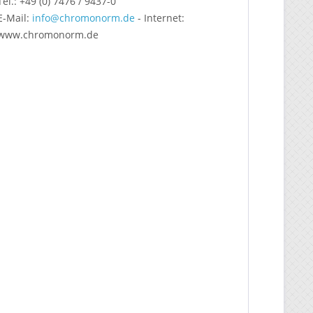
Tel.: +49 (0) 7476 / 9437-0
E-Mail:
info@chromonorm.de
-
Internet:
www.chromonorm.de