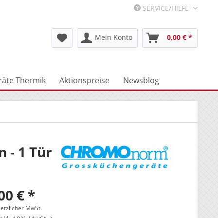
R
SERVICE/HILFE
Mein Konto
0,00 € *
räte Thermik
Aktionspreise
Newsblog
 - 1 Tür
00 € *
setzlicher MwSt.