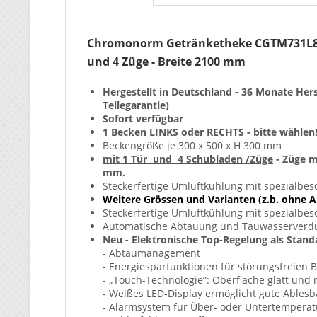
Chromonorm Getränketheke CGTM731L81-
und 4 Züge - Breite 2100 mm
Hergestellt in Deutschland - 36 Monate Her
Teilegarantie)
Sofort verfügbar
1 Becken LINKS oder RECHTS - bitte wählen
Beckengröße je 300 x 500 x H 300 mm
mit 1 Tür und 4 Schubladen /Züge
- Züge 
mm.
Steckerfertige Umluftkühlung mit spezialbe
Weitere Grössen und Varianten (z.b. ohne A
Steckerfertige Umluftkühlung mit spezialbe
Automatische Abtauung und Tauwasserver
Neu - Elektronische Top-Regelung als Standa
- Abtaumanagement
- Energiesparfunktionen für störungsfreien B
- „Touch-Technologie”: Oberfläche glatt und 
- Weißes LED-Display ermöglicht gute Ablesb
- Alarmsystem für Über- oder Untertemperat