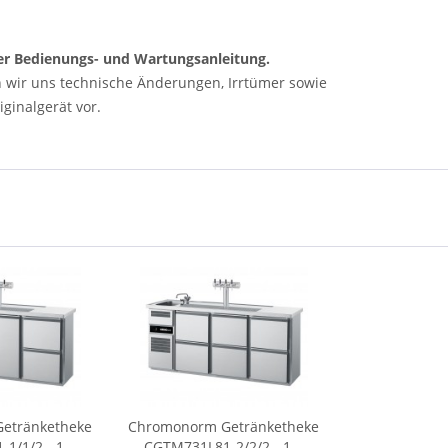
 der Bedienungs- und Wartungsanleitung.
n wir uns technische Änderungen, Irrtümer sowie
ginalgerät vor.
etränketheke
Chromonorm Getränketheke
/1/2 - 1...
CGTM731L81-2/2/2 - 1...