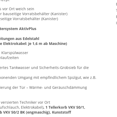
 vor Ort weich sein
ür bauseitige Vorratsbehälter (Kanister)
seitige Vorratsbehälter (Kanister)
ersystem AktivPlus
eitungen aus Edelstahl
e Elektrokabel: je 1,6 m ab Maschine)
d Klarspülwasser
mlaufzeiten
tertes Tankwasser und Sicherheits-Grobsieb für die
honenden Umgang mit empfindlichem Spülgut, wie z.B.
solierung der Tür – Wärme- und Geräuschdämmung
versierten Techniker vor Ort
aufschlauch, Elektrokabel)
, 1 Tellerkorb VKV 50/1,
orb VKV 50/2 BK (engmaschig), Kunststoff