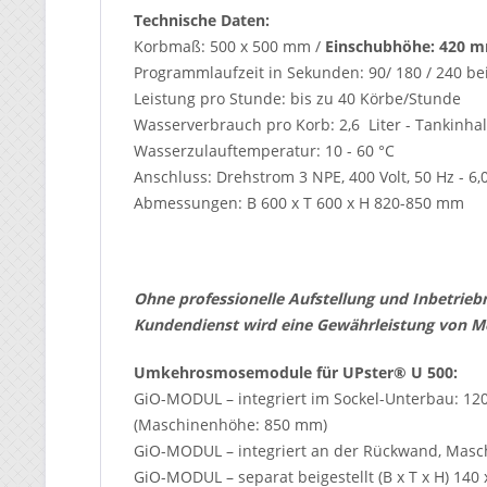
Technische Daten:
Korbmaß: 500 x 500 mm /
Einschubhöhe: 420 
Programmlaufzeit in Sekunden: 90/ 180 / 240 be
Leistung pro Stunde: bis zu 40 Körbe/Stunde
Wasserverbrauch pro Korb: 2,6 Liter - Tankinhalt
Wasserzulauftemperatur: 10 - 60 °C
Anschluss: Drehstrom 3 NPE, 400 Volt, 50 Hz - 6
Abmessungen: B 600 x T 600 x H 820-850 mm
Ohne professionelle Aufstellung und Inbetri
Kundendienst wird eine Gewährleistung von M
Umkehrosmosemodule für UPster® U 500:
GiO-MODUL – integriert im Sockel-Unterbau: 
(Maschinenhöhe: 850 mm)
GiO-MODUL – integriert an der Rückwand, Masc
GiO-MODUL – separat beigestellt (B x T x H) 140