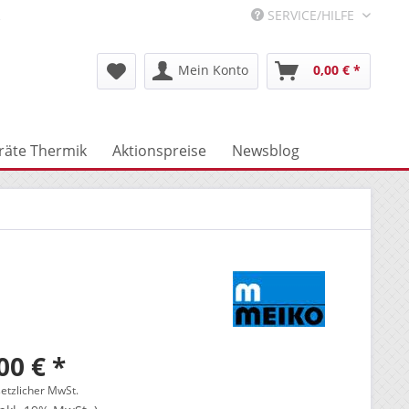
R
SERVICE/HILFE
Mein Konto
0,00 € *
räte Thermik
Aktionspreise
Newsblog
00 € *
setzlicher MwSt.