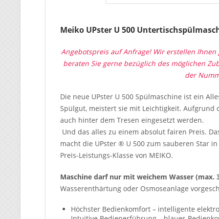
Meiko UPster U 500 Untertischspülmaschi
Angebotspreis auf Anfrage! Wir erstellen Ihne
beraten Sie gerne bezüglich des möglichen Zub
der Numme
Die neue UPster U 500 Spülmaschine ist ein All
Spülgut, meistert sie mit Leichtigkeit. Aufgru
auch hinter dem Tresen eingesetzt werden.
Und das alles zu einem absolut fairen Preis. Da
macht die UPster ® U 500 zum sauberen Star in
Preis-Leistungs-Klasse von MEIKO.
Maschine darf nur mit weichem Wasser (max. 
Wasserenthärtung oder Osmoseanlage vorgescha
Höchster Bedienkomfort – intelligente elektr
Intuitive Bedienerführung – blaues Bedienk