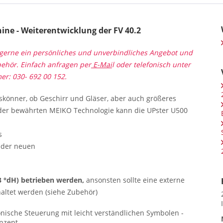
ne - Weiterentwicklung der FV 40.2
n gerne ein persönliches und unverbindliches Angebot und
ehör. Einfach anfragen per
E-Mai
l
oder telefonisch unter
r: 030- 692 00 152.
eskönner, ob Geschirr und Gläser, aber auch größeres
nd der bewährten MEIKO Technologie kann die UPster U500
s
 der neuen
3 °dH) betrieben werden,
ansonsten sollte eine externe
ltet werden (siehe Zubehör)
onische Steuerung mit leicht verständlichen Symbolen -
onzept