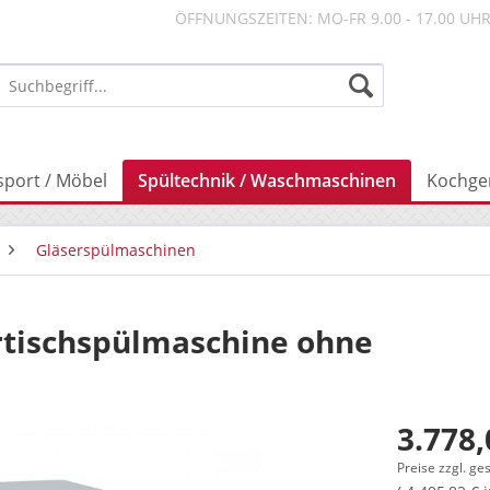
ÖFFNUNGSZEITEN: MO-FR 9.00 - 17.00 UH
sport / Möbel
Spültechnik / Waschmaschinen
Kochge
Gläserspülmaschinen
rtischspülmaschine ohne
3.778,
Preise zzgl. ge