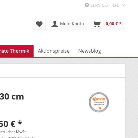
R
SERVICE/HILFE
Mein Konto
0,00 € *
räte Thermik
Aktionspreise
Newsblog
 30 cm
50 € *
setzlicher MwSt.