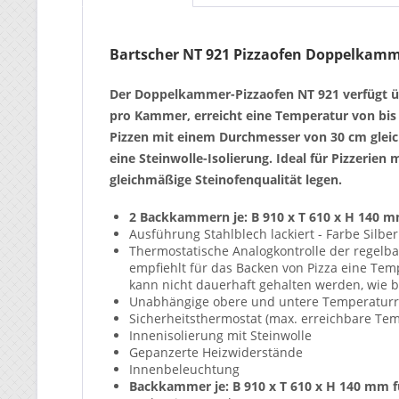
Bartscher NT 921 Pizzaofen Doppelkamme
Der Doppelkammer-Pizzaofen NT 921 verfügt ü
pro Kammer, erreicht eine Temperatur von bis z
Pizzen mit einem Durchmesser von 30 cm gleich
eine Steinwolle-Isolierung. Ideal für Pizzerien
gleichmäßige Steinofenqualität legen.
2 Backkammern je: B 910 x T 610 x H 140 m
Ausführung Stahlblech lackiert - Farbe Silber
Thermostatische Analogkontrolle der regelba
empfiehlt für das Backen von Pizza eine Temp
kann nicht dauerhaft gehalten werden, wie b
Unabhängige obere und untere Temperatur
Sicherheitsthermostat (max. erreichbare Te
Innenisolierung mit Steinwolle
Gepanzerte Heizwiderstände
Innenbeleuchtung
Backkammer je: B 910 x T 610 x H 140 mm f