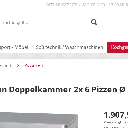
ÖFFNUNGSZEITEN: MO-FR 9.00 - 17.00 UH
sport / Möbel
Spültechnik / Waschmaschinen
Kochge
echnik
Pizzaofen
fen Doppelkammer 2x 6 Pizzen Ø
1.907,
Preise zzgl. ge