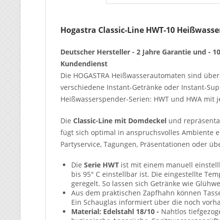
Hogastra Classic-Line HWT-10 Heißwasser
Deutscher Hersteller - 2 Jahre Garantie und - 1
Kundendienst
Die HOGASTRA Heißwasserautomaten sind überall 
verschiedene Instant-Getränke oder Instant-Sup
Heißwasserspender-Serien: HWT und HWA mit je 6,
Die
Classic-Line mit Domdeckel
und repräsentat
fügt sich optimal in anspruchsvolles Ambiente e
Partyservice, Tagungen, Präsentationen oder über
Die
Serie HWT
ist mit einem manuell einstell
bis 95° C einstellbar ist. Die eingestellte T
geregelt. So lassen sich Getränke wie Glühw
Aus dem praktischen Zapfhahn können Tasse
Ein Schauglas informiert über die noch vo
Material: Edelstahl 18/10 -
Nahtlos tiefgezog