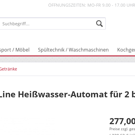
ÖFFNUNGSZEITEN: MO-FR 9.00 - 17.00 UH
sport / Möbel
Spültechnik / Waschmaschinen
Kochge
Getränke
Line Heißwasser-Automat für 2 b
277,00
Preise zzgl. ge