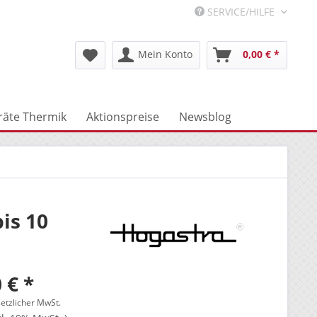
R
SERVICE/HILFE
Mein Konto
0,00 € *
räte Thermik
Aktionspreise
Newsblog
is 10
 € *
setzlicher MwSt.