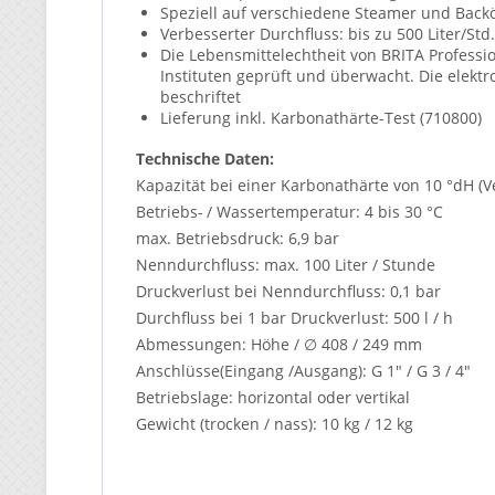
Speziell auf verschiedene Steamer und Backö
Verbesserter Durchfluss: bis zu 500 Liter/Std
Die Lebensmittelechtheit von BRITA Professi
Instituten geprüft und überwacht. Die elekt
beschriftet
Lieferung inkl. Karbonathärte-Test (710800)
Technische Daten:
Kapazität bei einer Karbonathärte von 10 °dH (Ver
Betriebs- / Wassertemperatur: 4 bis 30 °C
max. Betriebsdruck: 6,9 bar
Nenndurchfluss: max. 100 Liter / Stunde
Druckverlust bei Nenndurchfluss: 0,1 bar
Durchfluss bei 1 bar Druckverlust: 500 l / h
Abmessungen: Höhe / ∅ 408 / 249 mm
Anschlüsse(Eingang /Ausgang): G 1" / G 3 / 4"
Betriebslage: horizontal oder vertikal
Gewicht (trocken / nass): 10 kg / 12 kg