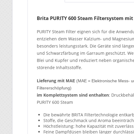
Brita PURITY 600 Steam Filtersystem mi
PURITY Steam Filter eignen sich für die Anwen
entziehen dem Wasser Kalzium- und Magnesiumio
besonders leistungsstark. Die Geräte sind länge
und Schwarzfärbung im Garraum geschützt. Weite
Blei und Kupfer und reduziert neben organisc
störende Inhaltsstoffe.
Lieferung mit
MAE
(MAE = Elektronische Mess- un
Filtererschöpfung)
im Komplettsystem sind enthalten
: Druckbehäl
PURITY 600 Steam
Die bewährte BRITA Filtertechnologie entkarb
Stoffe, die Geschmack und Aroma beeinträch
Höchstleistung: hohe Kapazität mit zuverläs
Feine Dampfdüsen bleiben länger durchläss