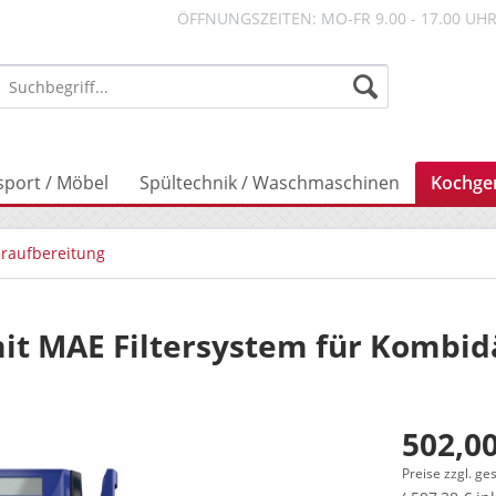
ÖFFNUNGSZEITEN: MO-FR 9.00 - 17.00 UH
sport / Möbel
Spültechnik / Waschmaschinen
Kochge
raufbereitung
mit MAE Filtersystem für Kombi
502,00
Preise zzgl. ge