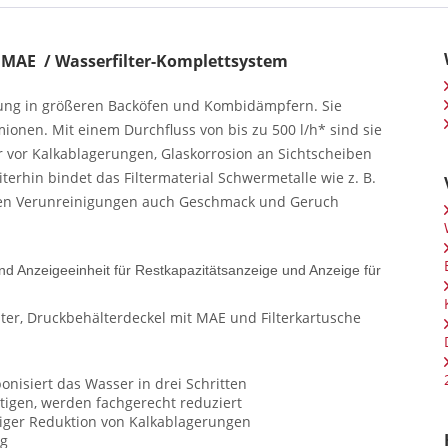
t MAE / Wasserfilter-Komplettsystem
dung in größeren Backöfen und Kombidämpfern. Sie
nen. Mit einem Durchfluss von bis zu 500 l/h* sind sie
r vor Kalkablagerungen, Glaskorrosion an Sichtscheiben
rhin bindet das Filtermaterial Schwermetalle wie z. B.
hen Verunreinigungen auch Geschmack und Geruch
d Anzeigeeinheit für Restkapazitätsanzeige und Anzeige für
ter, Druckbehälterdeckel mit MAE und Filterkartusche
onisiert das Wasser in drei Schritten
tigen, werden fachgerecht reduziert
siger Reduktion von Kalkablagerungen
ig