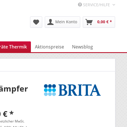
R
SERVICE/HILFE
Mein Konto
0,00 € *
räte Thermik
Aktionspreise
Newsblog
dämpfer
 € *
setzlicher MwSt.