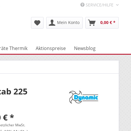
R
SERVICE/HILFE
Mein Konto
0,00 € *
räte Thermik
Aktionspreise
Newsblog
ab 225
 € *
setzlicher MwSt.