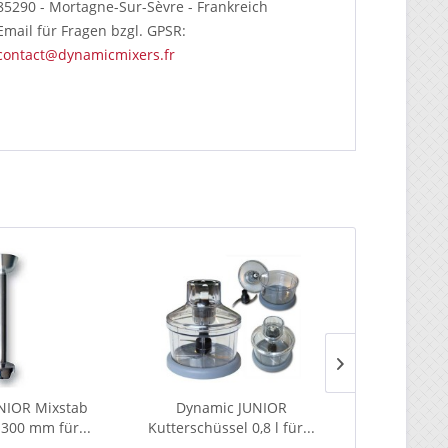
85290 - Mortagne-Sur-Sèvre -
Frankreich
Email für Fragen bzgl. GPSR:
contact@dynamicmixers.fr
NIOR Mixstab
Dynamic JUNIOR
Dynamic JU
300 mm für...
Kutterschüssel 0,8 l für...
A