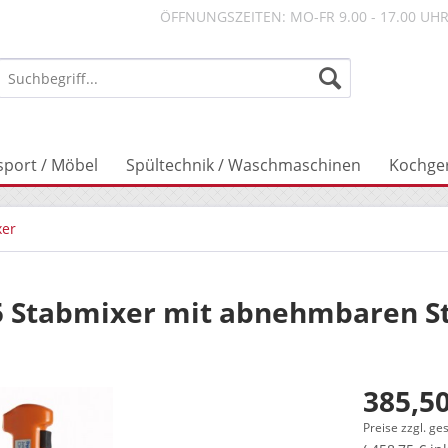
ÖFFNUNGSZEITEN: MO-FR 9.00 - 17.00 UH
sport / Möbel
Spültechnik / Waschmaschinen
Kochge
xer
 Stabmixer mit abnehmbaren St
385,50
Preise zzgl. ge