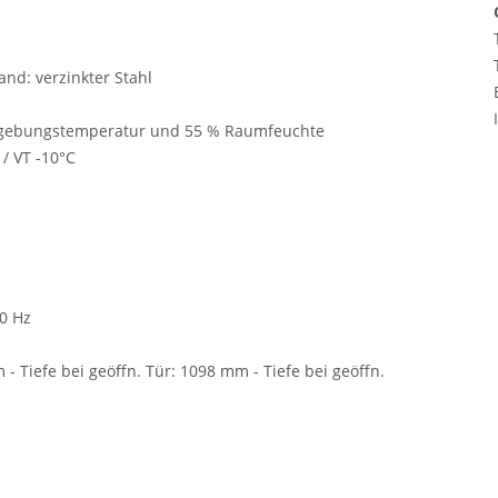
nd: verzinkter Stahl
Umgebungstemperatur und 55 % Raumfeuchte
 / VT -10°C
50 Hz
m
m -
Tiefe bei geöffn. Tür:
1098 mm -
Tiefe bei geöffn.