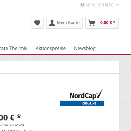
R
SERVICE/HILFE
Mein Konto
0,00 € *
räte Thermik
Aktionspreise
Newsblog
00 € *
setzlicher MwSt.