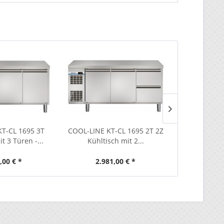
T-CL 1695 3T
COOL-LINE KT-CL 1695 2T 2Z
COOL-LINE K
t 3 Türen -...
Kühltisch mit 2...
Kühltisch
,00 € *
2.981,00 € *
3.43