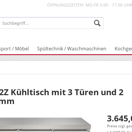
ÖFFNUNGSZEITEN: MO-FR 9.00 - 17.00 UH
sport / Möbel
Spültechnik / Waschmaschinen
Kochge
2Z Kühltisch mit 3 Türen und 2
3 mm
3.645,
Preise zzgl. ge