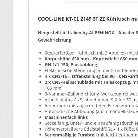
COOL-LINE KT-CL 2149 3T 2Z Kühltisch mi
Hergestellt in Italien by ALPENINOX - Aus de
Gewährleistung
Steckerfertiger Kühltisch mit 3 Abteilen mit
U
Korpushöhe 650 mm - Koprustiefe: 650 mm
GN 1/1-150, Pluskühlung
Elektronische Steuerung (in der Frontblende)
4 x CNS-Tür, Offenstellung bei 90°, CNS-Griff
2 x CNS-Halbschublade mit Teleskopzug,
max
165 mm
3-Kammer-Ballondichtung (werkzeugfrei wec
Arbeitsplatte, CNS, abnehmbar, Stärke: 50 
Innenraum mit abgerundeten Ecken zur einfa
Automatische Abtauung (auch manuell steue
Maschinenfach links
Sockelfähig, unter- und einbaufähig (durch F
Höhenverstellbare Edelstahlfüße - 4 x Füße, 
Serienmäßig je Türabteil
mit leicht entnehmb