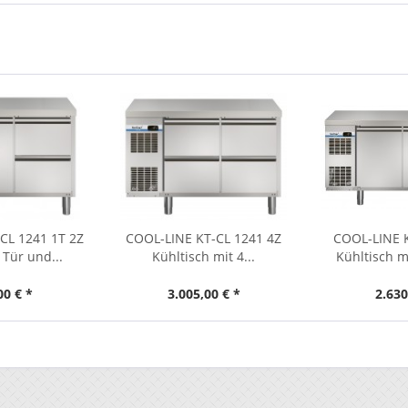
CL 1241 1T 2Z
COOL-LINE KT-CL 1241 4Z
COOL-LINE K
 Tür und...
Kühltisch mit 4...
Kühltisch mi
00 € *
3.005,00 € *
2.630