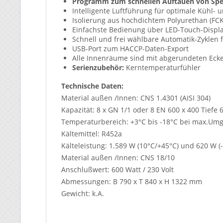
Programm zum schnellen Auftauen von Spe
Intelligente Luftführung für optimale Kühl- 
Isolierung aus hochdichtem Polyurethan (FCK
Einfachste Bedienung über LED-Touch-Displ
Schnell und frei wählbare Automatik-Zyklen f
USB-Port zum HACCP-Daten-Export
Alle Innenräume sind mit abgerundeten Ecke
Serienzubehör:
Kerntemperaturfühler
Technische Daten:
Material außen /Innen: CNS 1.4301 (AISI 304)
Kapazität: 8 x GN 1/1 oder 8 EN 600 x 400 Tiefe
Temperaturbereich: +3°C bis -18°C bei max.Um
Kältemittel: R452a
Kälteleistung: 1.589 W (10°C/+45°C) und 620 W (
Material außen /Innen: CNS 18/10
Anschlußwert: 600 Watt / 230 Volt
Abmessungen: B 790 x T 840 x H 1322 mm
Gewicht: k.A.