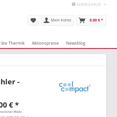
R
SERVICE/HILFE
Mein Konto
0,00 € *
räte Thermik
Aktionspreise
Newsblog
hler -
00 € *
setzlicher MwSt.