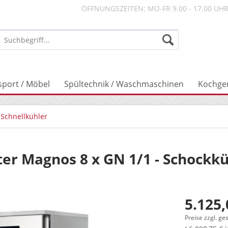
ÖFFNUNGSZEITEN: MO-FR 9.00 - 17.00 UH
sport / Möbel
Spültechnik / Waschmaschinen
Kochge
 Schnellkühler
er Magnos 8 x GN 1/1 - Schockkü
5.125,
Preise zzgl. ge