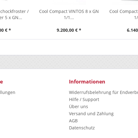
hockfroster /
Cool Compact VINTOS 8 x GN
Cool Compact
r 5 x GN...
1/1...
1/
00 € *
9.200,00 € *
6.140
ce
Informationen
ellungen
Widerrufsbelehrung für Endverb
Hilfe / Support
Über uns
Versand und Zahlung
AGB
Datenschutz