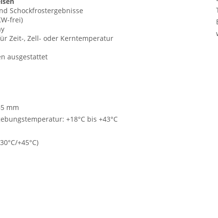
isen
und Schockfrostergebnisse
W-frei)
ay
ür Zeit-, Zell- oder Kerntemperatur
n ausgestattet
 65 mm
gebungstemperatur: +18°C bis +43°C
-30°C/+45°C)