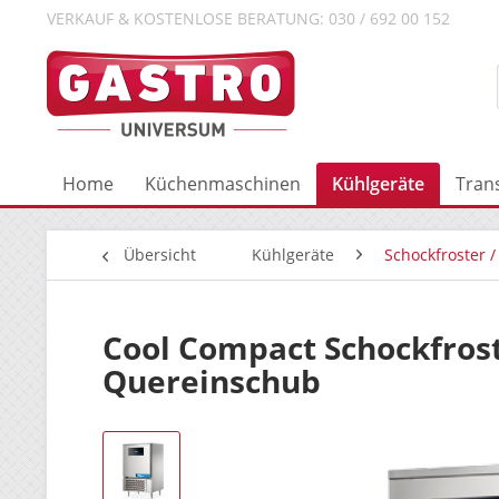
VERKAUF & KOSTENLOSE BERATUNG: 030 / 692 00 152
Home
Küchenmaschinen
Kühlgeräte
Tran
Übersicht
Kühlgeräte
Schockfroster /
Cool Compact Schockfrost
Quereinschub