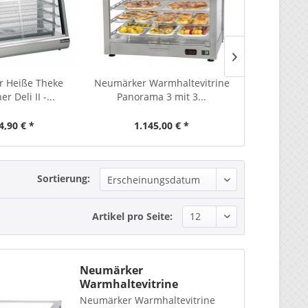
r Heiße Theke
Neumärker Warmhaltevitrine
Bartscher He
r Deli II -...
Panorama 3 mit 3...
2ER mit
4,90 € *
1.145,00 € *
586,
Sortierung:
Artikel pro Seite:
Neumärker
Warmhaltevitrine
Panorama 3 mit 3...
Neumärker Warmhaltevitrine