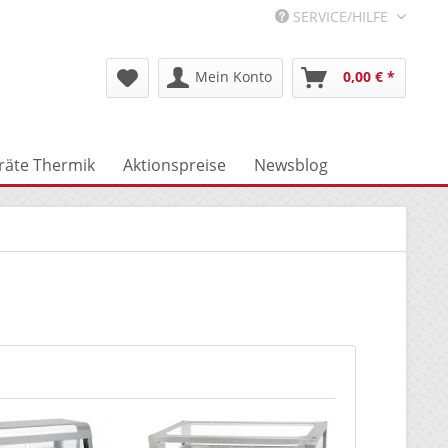
R
SERVICE/HILFE
Mein Konto
0,00 € *
räte Thermik
Aktionspreise
Newsblog