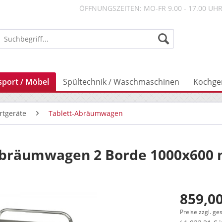
ÖFFNUNGSZEITEN: MO-FR 9.00 - 17.00 UH
sport / Möbel
Spültechnik / Waschmaschinen
Kochge
rtgeräte
Tablett-Abräumwagen
Abräumwagen 2 Borde 1000x600
859,00
Preise zzgl. ge