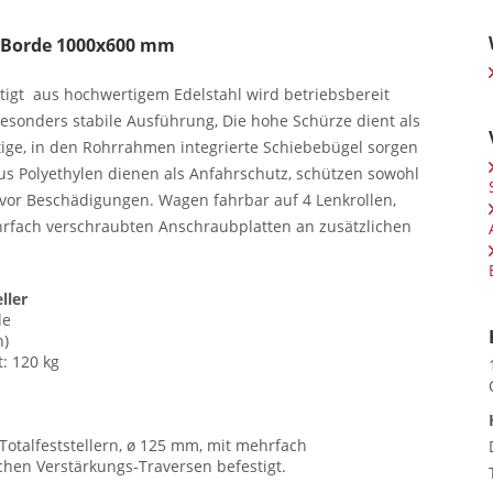
 Borde 1000x600 mm
igt aus hochwertigem Edelstahl wird betriebsbereit
 besonders stabile Ausführung, Die hohe Schürze dient als
tige, in den Rohrrahmen integrierte Schiebebügel sorgen
aus Polyethylen dienen als Anfahrschutz, schützen sowohl
or Beschädigungen. Wagen fahrbar auf 4 Lenkrollen,
ehrfach verschraubten Anschraubplatten an zusätzlichen
ller
de
h)
: 120 kg
 Totalfeststellern, ø 125 mm, mit mehrfach
hen Verstärkungs-Traversen befestigt.