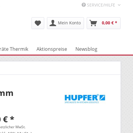
R
SERVICE/HILFE
Mein Konto
0,00 € *
räte Thermik
Aktionspreise
Newsblog
 mm
 € *
setzlicher MwSt.