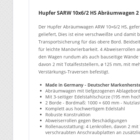
Hupfer SARW 10x6/2 HS Abräumwagen 2
Der Hupfer Abräumwagen ARW 10×6/2 HS, gefert
geliefert, Dies ist eine verschweißte und damit
Transportsicherung für das obere Bord. Beidsei
für leichte Manövrierbarkeit. 4 Abweiserrollen 
den Wagen rundum als auch bauseitige Wände v
davon 2 mit Totalfeststellern, ø 125 mm, mit m
Verstärkungs-Traversen befestigt.
Made in Germany - Deutscher Markenherste
Abräumwagen mit tiefgezogenen Ablagebor
Mit 3-seitiger Edelstahlschürze (195 mm hoc
2 Borde - Bordmaß: 1000 × 600 mm - Nutzlast
Komplett aus hochwertigem Edelstahl
Robuste Konstruktion
Abweiserrollen gegen Beschädigungen
Rollenausstattung: 4 Lenkrollen, davon 2 mit
verschraubten Anschraubplatten an zusätzlic